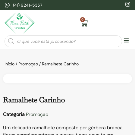
(41) 9241-5357
0
Seja
Início
/
Promoção
/ Ramalhete Carinho
Ramalhete Carinho
Categoria
Promoção
Um delicado ramalhete composto por gérbera branca,
flores complementares e mosquitinho, envolto em