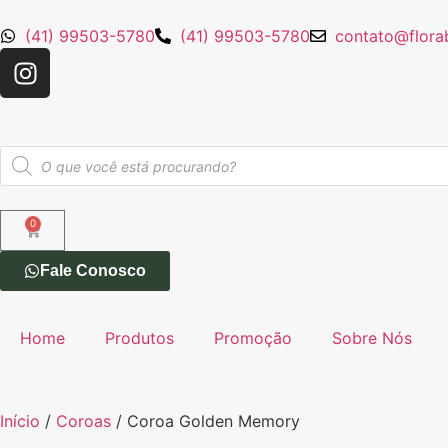
(41) 99503-5780
(41) 99503-5780
contato@flora
0
Fale Conosco
Home
Produtos
Promoção
Sobre Nós
Início
/
Coroas
/ Coroa Golden Memory