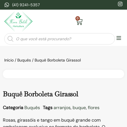
(41) 9241-5357
0
Seja
Início
/
Buquês
/ Buquê Borboleta Girassol
Buquê Borboleta Girassol
Categoria
Buquês
Tags
arranjos
,
buque
,
flores
Rosas, girassóis e tango em buquê grande com
embalagem exclusiva no formato de borboleta. O