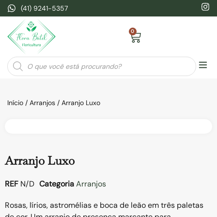
(41) 9241-5357
0
Seja
Início
/
Arranjos
/ Arranjo Luxo
Arranjo Luxo
REF
N/D
Categoria
Arranjos
Rosas, lírios, astromélias e boca de leão em três paletas
de cor. Um arranjo de presença marcante para