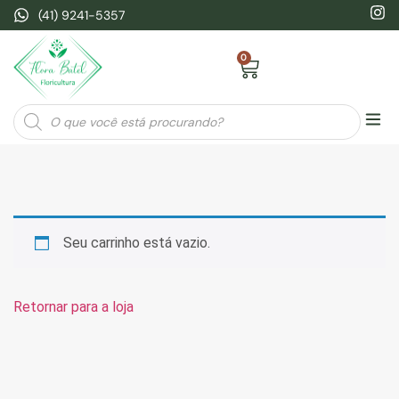
(41) 9241-5357
0
Seja
Seu carrinho está vazio.
Retornar para a loja