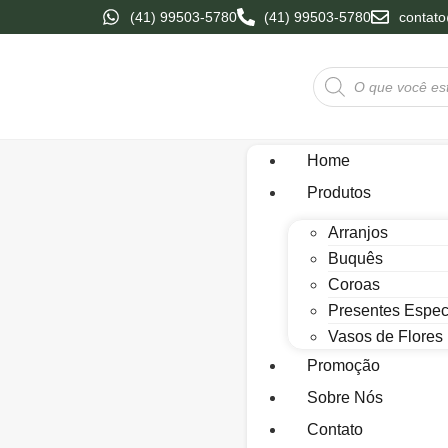
(41) 99503-5780
(41) 99503-5780
contato
Home
Produtos
Arranjos
Buquês
Coroas
Presentes Espec
Vasos de Flores
Promoção
Sobre Nós
Contato