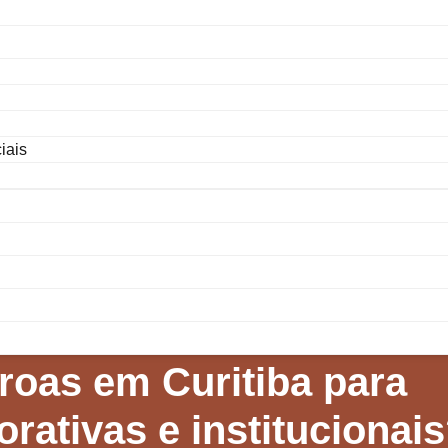
iais
oas em Curitiba para
ativas e institucionai