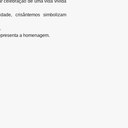
r celebração de uma vida vivida
idade, crisântemos simbolizam
.
representa a homenagem.